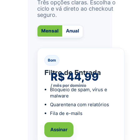
Três opções claras. Escolha o
ciclo e vá direto ao checkout
seguro.
Mensal
Anual
Bom
Filtro de Entrada
R$ 44,99
/ mês por domínio
Bloqueio de spam, vírus e
malware
Quarentena com relatórios
Fila de e-mails
Assinar