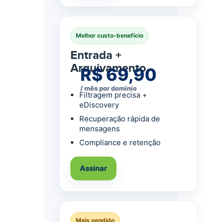
Melhor custo-benefício
Entrada +
Arquivamento
R$ 69,90
/ mês por domínio
Filtragem precisa +
eDiscovery
Recuperação rápida de
mensagens
Compliance e retenção
Assinar
Mais vendido