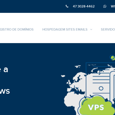
47 3028-4462
Wh
GISTRO DE DOMÍNIOS
HOSPEDAGEM SITES EMAILS
SERVIDO
 a
ows