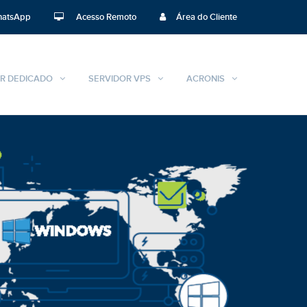
atsApp
Acesso Remoto
Área do Cliente
R DEDICADO
SERVIDOR VPS
ACRONIS