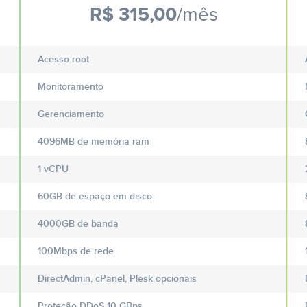
R$ 315,00
/mês
Acesso root
Monitoramento
Gerenciamento
4096MB de memória ram
1 vCPU
60GB de espaço em disco
4000GB de banda
100Mbps de rede
DirectAdmin, cPanel, Plesk opcionais
Proteção DDoS 10 GBps