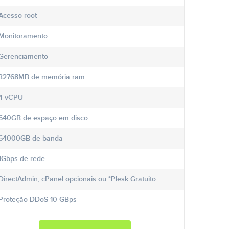
Acesso root
Monitoramento
Gerenciamento
32768MB de memória ram
4 vCPU
640GB de espaço em disco
64000GB de banda
1Gbps de rede
DirectAdmin, cPanel opcionais ou *Plesk Gratuito
Proteção DDoS 10 GBps