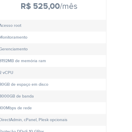
R$ 525,00
/mês
Acesso root
Monitoramento
Gerenciamento
8192MB de memória ram
2 vCPU
80GB de espaço em disco
8000GB de banda
100Mbps de rede
DirectAdmin, cPanel, Plesk opcionais
Proteção DDoS 10 GBps