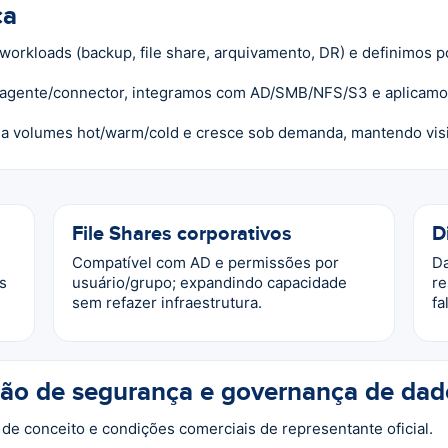
ca
rkloads (backup, file share, arquivamento, DR) e definimos pol
agente/connector, integramos com AD/SMB/NFS/S3 e aplicamos c
 volumes hot/warm/cold e cresce sob demanda, mantendo visib
File Shares corporativos
D
Compatível com AD e permissões por
Da
s
usuário/grupo; expandindo capacidade
re
sem refazer infraestrutura.
fa
rão de segurança e governança de dad
de conceito e condições comerciais de representante oficial.