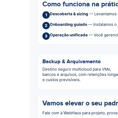
Como funciona na práti
Descoberta & sizing
— Levantamos wo
1
Onboarding guiado
— Instalamos o 
2
Operação unificada
— Você gerencia
3
Backup & Arquivamento
Destino seguro multicloud para VMs,
bancos e arquivos, com retenções longa
e custos previsíveis.
Vamos elevar o seu pad
Fale com a WebHaus para projeto, prova 