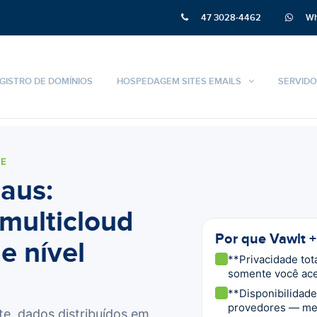
47 3028-4462
Wh
GISTRO DE DOMÍNIOS
HOSPEDAGEM SITES EMAILS
SERVIDO
GE
aus:
multicloud
Por que Vawlt 
e nível
**Privacidade tot
somente você ace
**Disponibilidade
provedores — me
te, dados distribuídos em