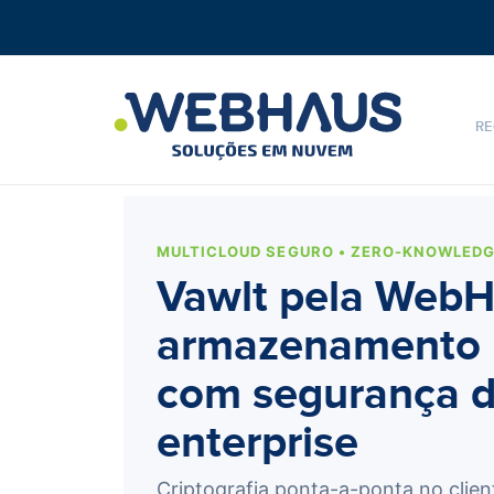
RE
MULTICLOUD SEGURO • ZERO-KNOWLED
Vawlt pela WebH
armazenamento 
com segurança d
enterprise
Criptografia ponta-a-ponta no clien