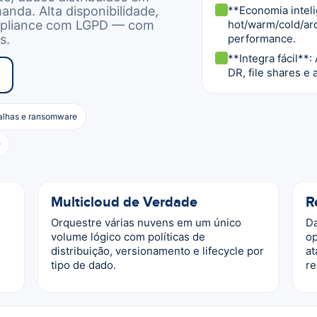
nda. Alta disponibilidade,
**Economia intel
mpliance com LGPD — com
hot/warm/cold/ar
s.
performance.
**Integra fácil*
DR, file shares e
falhas e ransomware
e
Multicloud de Verdade
R
Orquestre várias nuvens em um único
Da
volume lógico com políticas de
op
distribuição, versionamento e lifecycle por
at
tipo de dado.
re