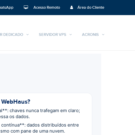
atsApp
Acesso Remoto
Área do Cliente
R DEDICADO
SERVIDOR VPS
ACRONIS
+ WebHaus?
al**: chaves nunca trafegam em claro;
ssa os dados.
 contínua**: dados distribuídos entre
smo com pane de uma nuvem.