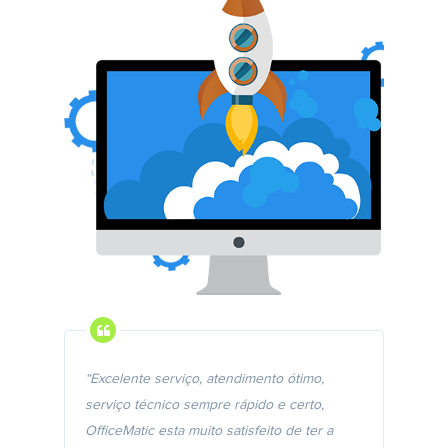
“Excelente serviço, atendimento ótimo,
serviço técnico sempre rápido e certo,
OfficeMatic esta muito satisfeito de ter a