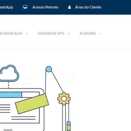
atsApp
Acesso Remoto
Área do Cliente
R DEDICADO
SERVIDOR VPS
ACRONIS