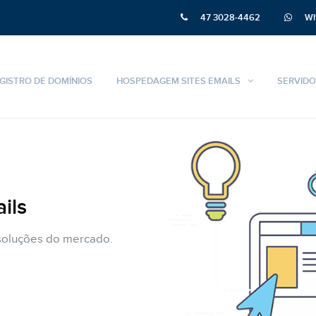
47 3028-4462
Wh
GISTRO DE DOMÍNIOS
HOSPEDAGEM SITES EMAILS
SERVIDO
ils
 soluções do mercado.