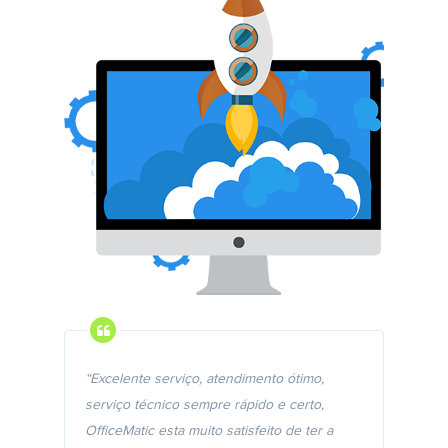
“Excelente serviço, atendimento ótimo,
serviço técnico sempre rápido e certo,
OfficeMatic esta muito satisfeito de ter a