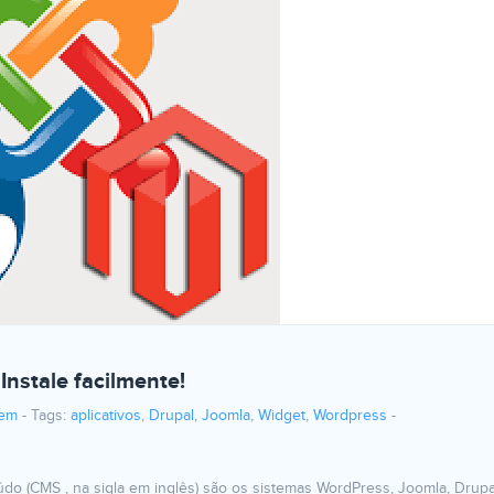
Instale facilmente!
em
-
Tags:
aplicativos
,
Drupal
,
Joomla
,
Widget
,
Wordpress
-
do (CMS , na sigla em inglês) são os sistemas WordPress, Joomla, Drupa