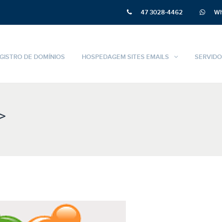
47 3028-4462
Wh
GISTRO DE DOMÍNIOS
HOSPEDAGEM SITES EMAILS
SERVIDO
>