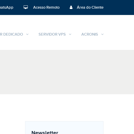
atsApp
Acesso Remoto
Área do Cliente
R DEDICADO
SERVIDOR VPS
ACRONIS
Newsletter