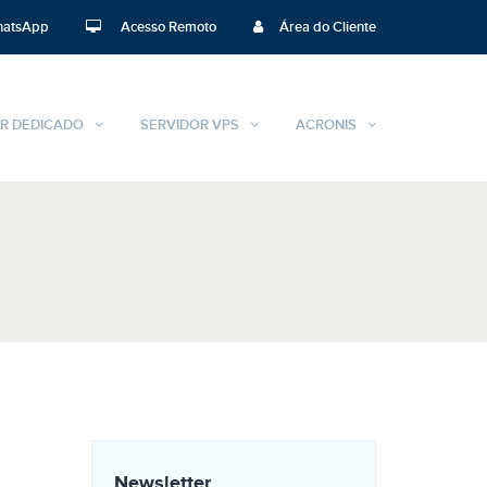
atsApp
Acesso Remoto
Área do Cliente
R DEDICADO
SERVIDOR VPS
ACRONIS
Newsletter