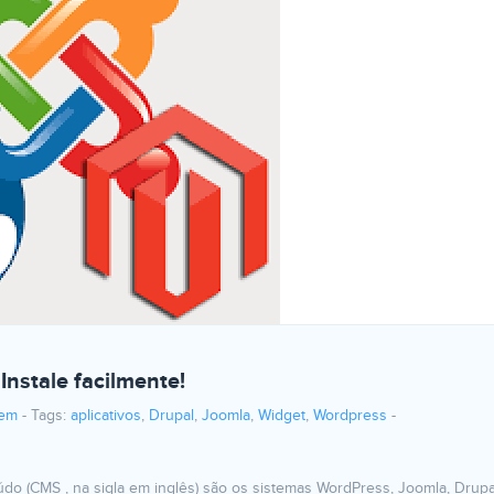
Instale facilmente!
em
-
Tags:
aplicativos
,
Drupal
,
Joomla
,
Widget
,
Wordpress
-
do (CMS , na sigla em inglês) são os sistemas WordPress, Joomla, Drupa